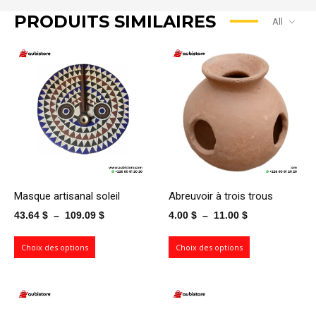
PRODUITS SIMILAIRES
All
Masque artisanal soleil
Abreuvoir à trois trous
Plage
Plage
43.64
$
–
109.09
$
4.00
$
–
11.00
$
de
de
prix :
prix :
Choix des options
Choix des options
43.64 $
4.00 $
à
à
109.09 $
11.00 $