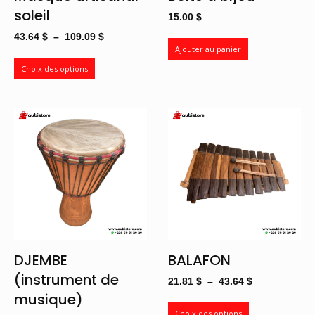
soleil
15.00
$
Plage
43.64
$
–
109.09
$
Ajouter au panier
de
prix :
Choix des options
43.64 $
à
109.09 $
DJEMBE
BALAFON
(instrument de
Plage
21.81
$
–
43.64
$
musique)
de
prix :
Choix des options