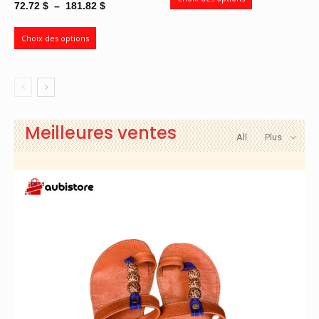
Plage
72.72
$
–
181.82
$
21.81 $
de
à
prix :
Choix des options
43.64 $
72.72 $
à
181.82 $
Meilleures ventes
All
Plus