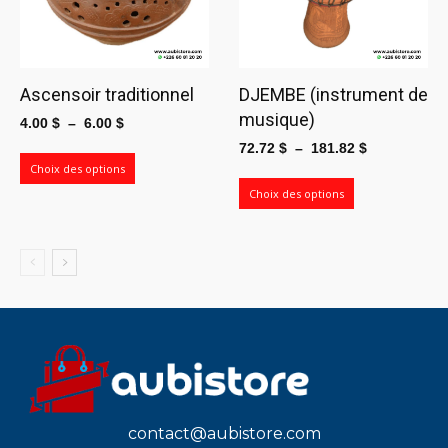
Ascensoir traditionnel
DJEMBE (instrument de
musique)
Plage
4.00
$
–
6.00
$
de
Plage
72.72
$
–
181.82
$
prix :
Choix des options
de
4.00 $
prix :
Choix des options
à
72.72 $
6.00 $
à
181.82 $
contact@aubistore.com