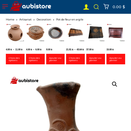
0.00 $
Home
Artisanat
Decoration
Pot de fleur en argile
Plage
Plage
Plage
4.00
$
–
11.00
$
4.00
$
–
6.00
$
8.00
$
21.81
$
–
43.64
$
37.00
$
15.00
$
de
de
de
prix :
prix :
prix :
Choix des
Choix des
Ajouter au
Choix des
Ajouter au
Ajouter au
options
options
panier
options
panier
panier
4.00 $
4.00 $
21.81 $
à
à
à
11.00 $
6.00 $
43.64 $