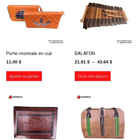
Porte-monnaie en cuir
BALAFON
Plage
11.00
$
21.81
$
–
43.64
$
de
prix :
Ajouter au panier
Choix des options
21.81 $
à
43.64 $