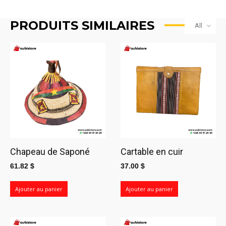
prix :
21.81 $
PRODUITS SIMILAIRES
All
à
43.64 $
Chapeau de Saponé
Cartable en cuir
61.82
$
37.00
$
Ajouter au panier
Ajouter au panier