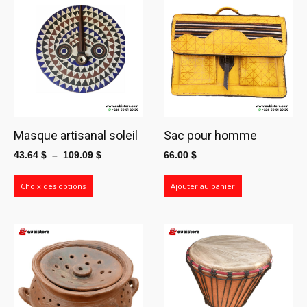
Masque artisanal soleil
Sac pour homme
Plage
43.64
$
–
109.09
$
66.00
$
de
prix :
Choix des options
Ajouter au panier
43.64 $
à
109.09 $