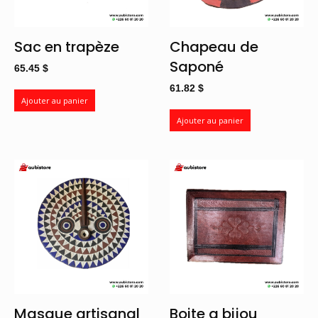
Sac en trapèze
Chapeau de
Saponé
65.45
$
61.82
$
Ajouter au panier
Ajouter au panier
Masque artisanal
Boite a bijou