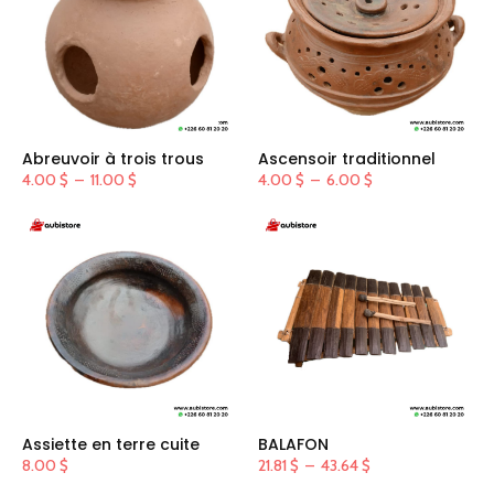
Abreuvoir à trois trous
Ascensoir traditionnel
Plage
Plage
4.00
$
–
11.00
$
4.00
$
–
6.00
$
de
de
prix :
prix :
4.00 $
4.00 $
à
à
11.00 $
6.00 $
Assiette en terre cuite
BALAFON
Plage
8.00
$
21.81
$
–
43.64
$
de