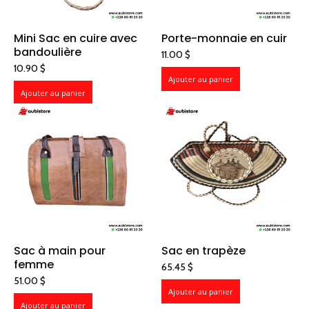
Mini Sac en cuire avec
Porte-monnaie en cuir
bandoulière
11.00
$
10.90
$
Ajouter au panier
Ajouter au panier
Sac à main pour
Sac en trapèze
femme
65.45
$
51.00
$
Ajouter au panier
Ajouter au panier