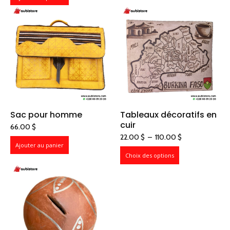
Sac pour homme
Tableaux décoratifs en
cuir
66.00
$
Plage
22.00
$
–
110.00
$
Ajouter au panier
de
Choix des options
prix :
22.00 $
à
110.00 $